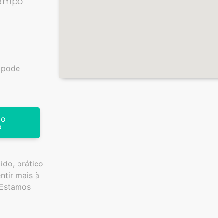
 Campo
 pode
lo
a
do, prático
ntir mais à
 Estamos