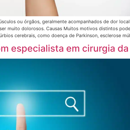
úsculos ou órgãos, geralmente acompanhados de dor loca
r muito dolorosos. Causas Muitos motivos distintos pode
úrbios cerebrais, como doença de Parkinson, esclerose múlt
 especialista em cirurgia d